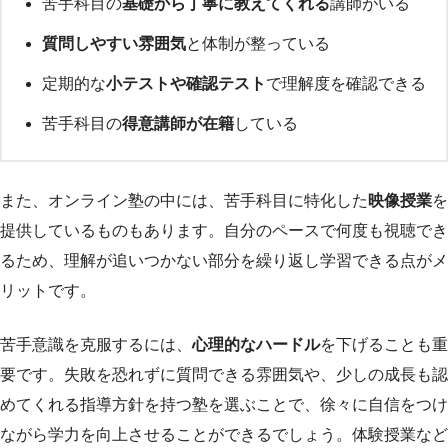
苦手科目の
基礎から丁寧に教えてくれる
講師がいる
質問しやすい雰囲気
と体制が整っている
定期的な
小テストや確認テスト
で理解度を確認できる
苦手科目の
得意講師が在籍
している
また、オンライン塾の中には、苦手科目に特化した
映像授業
を
提供しているものもあります。自分のペースで何度も視聴でき
るため、理解が追いつかない部分を繰り返し学習できる点がメ
リットです。
苦手意識を克服するには、
心理的なハードル
を下げることも重
要です。失敗を恐れずに質問できる雰囲気や、少しの成長も認
めてくれる指導方針を持つ塾を選ぶことで、徐々に自信をつけ
ながら学力を向上させることができるでしょう。体験授業など