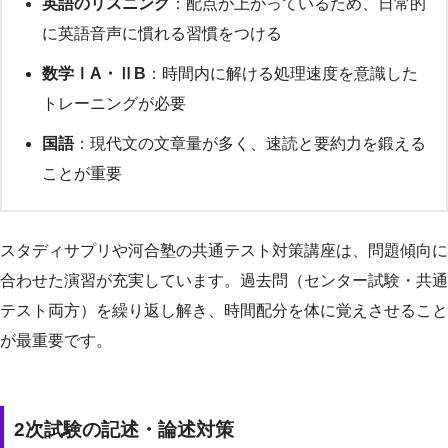
英語のリスニング
：配点が上がっているため、日常的
に英語音声に慣れる習慣をつける
数学ⅠA・ⅡB
：時間内に解ける処理速度を意識した
トレーニングが必要
国語
：現代文の文章量が多く、速読と要約力を鍛える
ことが重要
スタディサプリや河合塾の共通テスト対策講座は、問題傾向に
合わせた演習が充実しています。過去問（センター試験・共通
テスト両方）を繰り返し解き、時間配分を体に覚えさせること
が最重要です。
2次試験の記述・論述対策