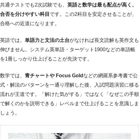
共通テストでも2次試験でも、
英語と数学は最も配点が高く、
合否を分けやすい科目
です。この2科目を安定させることが、
合格への近道になります。
英語では、
単語力と文法の土台
がなければ長文読解も英作文も
伸びません。システム英単語・ターゲット1900などの単語帳
を1冊しっかり仕上げることが先決です。
数学では、
青チャートや Focus Gold
などの網羅系参考書で公
式・解法のパターンを一通り理解した後、入試問題演習に移る
流れが王道です。「解けた気がする」ではなく「なぜこの手順
で解くのかを説明できる」レベルまで仕上げることを意識しま
しょう。