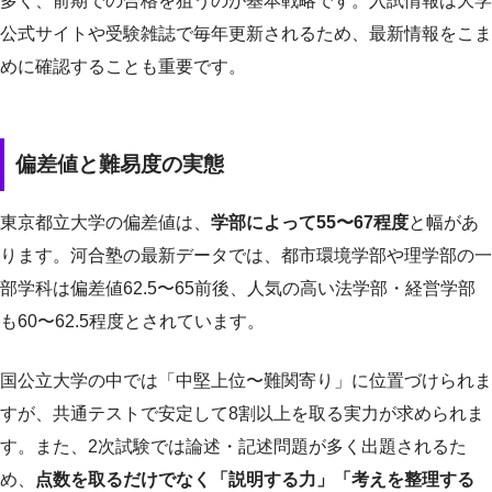
多く、前期での合格を狙うのが基本戦略です。入試情報は大学
公式サイトや受験雑誌で毎年更新されるため、最新情報をこま
めに確認することも重要です。
偏差値と難易度の実態
東京都立大学の偏差値は、
学部によって55〜67程度
と幅があ
ります。河合塾の最新データでは、都市環境学部や理学部の一
部学科は偏差値62.5〜65前後、人気の高い法学部・経営学部
も60〜62.5程度とされています。
国公立大学の中では「中堅上位〜難関寄り」に位置づけられま
すが、共通テストで安定して8割以上を取る実力が求められま
す。また、2次試験では論述・記述問題が多く出題されるた
め、
点数を取るだけでなく「説明する力」「考えを整理する